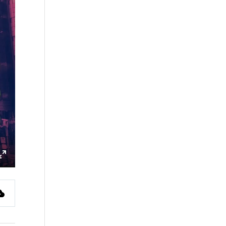
ings
Enter
fullscreen