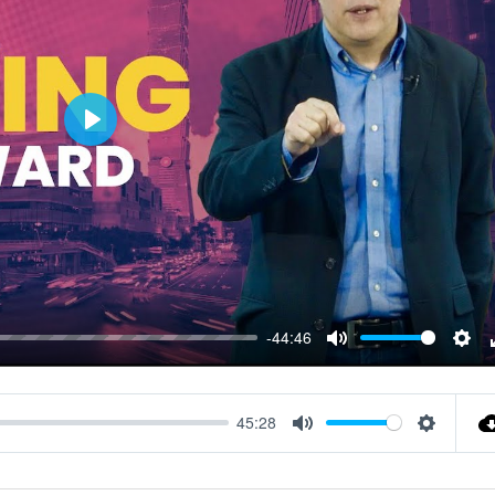
Play
-44:46
Mute
Sett
45:28
Mute
Settings