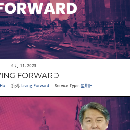
6 月 11, 2023
VING FORWARD
 Ho
系列:
Living Forward
Service Type:
星期日