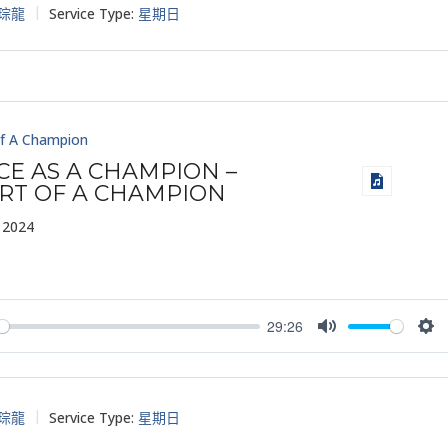
琮龍
Service Type:
星期日
f A Champion
CE AS A CHAMPION –
RT OF A CHAMPION
 2024
29:26
y
Mute
Set
琮龍
Service Type:
星期日