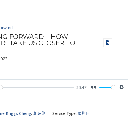
Forward
ING FORWARD – HOW
ALS TAKE US CLOSER TO
D
2023
33:47
y
Mute
Set
ne Briggs Cheng
,
鄭琮龍
Service Type:
星期日