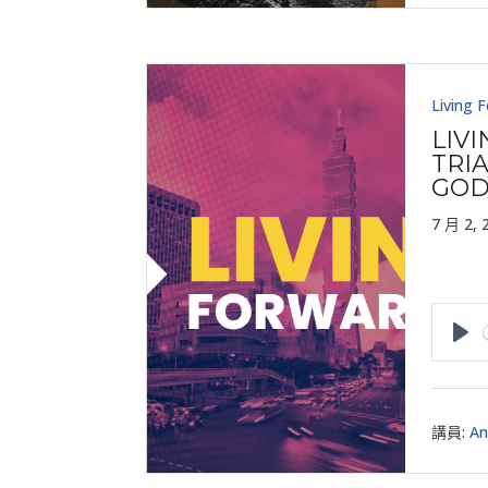
Living 
LIV
TRI
GO
7 月 2, 
Pla
講員:
An