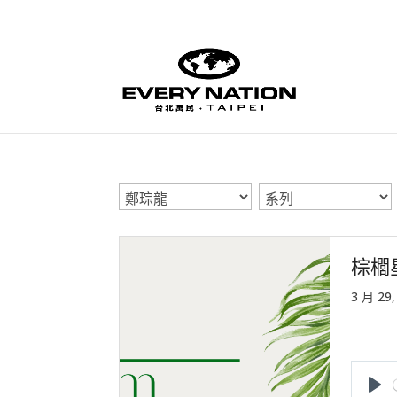
棕櫚
3 月 29,