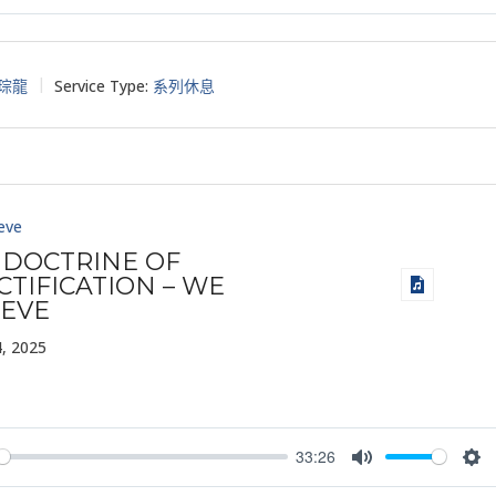
y
Mute
Set
琮龍
Service Type:
系列休息
eve
 DOCTRINE OF
CTIFICATION – WE
IEVE
, 2025
33:26
y
Mute
Set