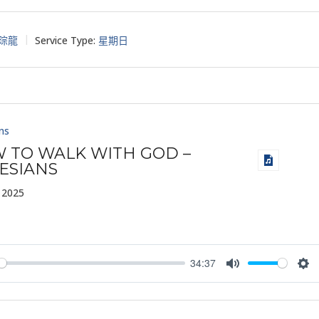
琮龍
Service Type:
星期日
ns
 TO WALK WITH GOD –
ESIANS
 2025
34:37
y
Mute
Set