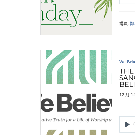
Pla
講員:
鄭
We Beli
THE
SAN
BEL
12 月 14
Pla