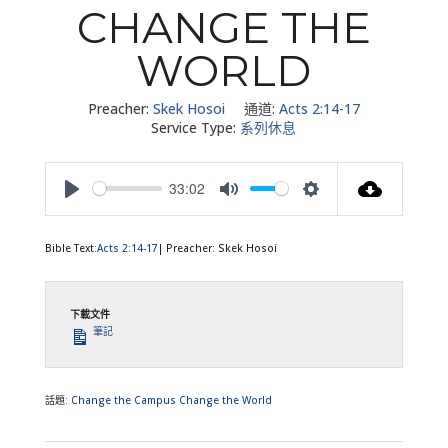
CHANGE THE
WORLD
Preacher:
Skek Hosoi
通道:
Acts 2:14-17
Service Type:
系列休息
33:02
Play
Mute
Settings
Bible Text:
Acts 2:14-17
| Preacher: Skek Hosoi
下載文件
筆記
話題:
Change the Campus Change the World