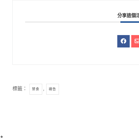
分享這個
標籤：
,
禁食
禱告
為
*